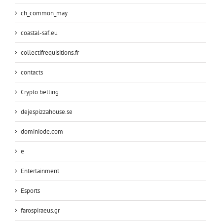
ch_common_may
coastal-saf.eu
collectifrequisitions.fr
contacts
Crypto betting
dejespizzahouse.se
dominiode.com
e
Entertainment
Esports
farospiraeus.gr