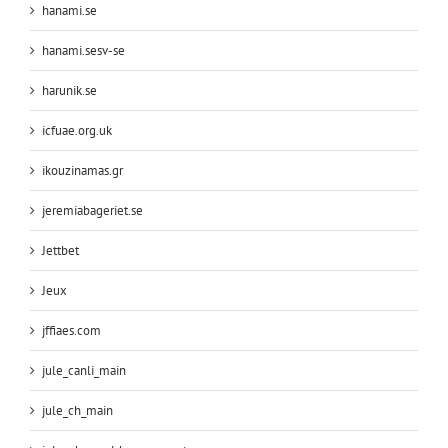
hanami.se
hanami.sesv-se
harunik.se
icfuae.org.uk
ikouzinamas.gr
jeremiabageriet.se
Jettbet
Jeux
jffiaes.com
jule_canli_main
jule_ch_main