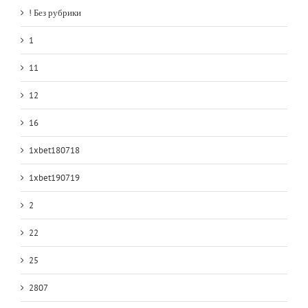
! Без рубрики
1
11
12
16
1xbet180718
1xbet190719
2
22
25
2807