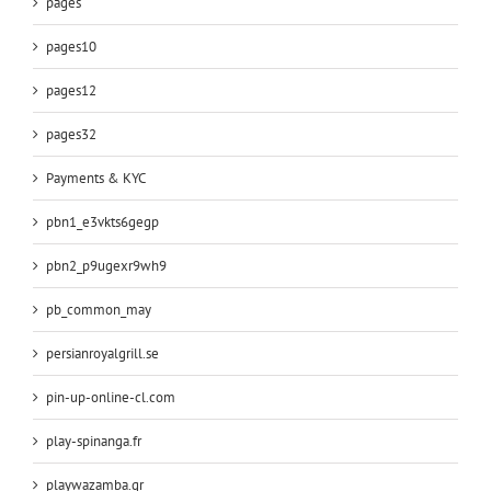
pages
pages10
pages12
pages32
Payments & KYC
pbn1_e3vkts6gegp
pbn2_p9ugexr9wh9
pb_common_may
persianroyalgrill.se
pin-up-online-cl.com
play-spinanga.fr
playwazamba.gr