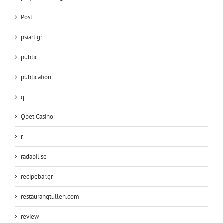
Post
psiart.gr
public
publication
q
Qbet Casino
r
radabil.se
recipebar.gr
restaurangtullen.com
review