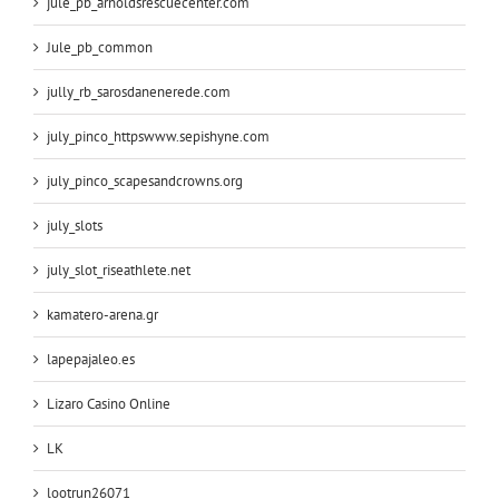
jule_pb_arnoldsrescuecenter.com
Jule_pb_common
jully_rb_sarosdanenerede.com
july_pinco_httpswww.sepishyne.com
july_pinco_scapesandcrowns.org
july_slots
july_slot_riseathlete.net
kamatero-arena.gr
lapepajaleo.es
Lizaro Casino Online
LK
lootrun26071