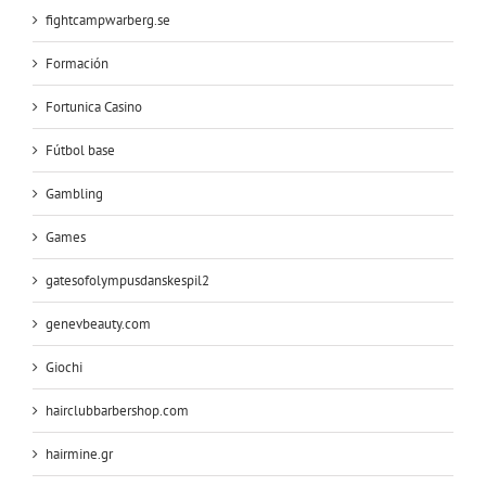
fightcampwarberg.se
Formación
Fortunica Casino
Fútbol base
Gambling
Games
gatesofolympusdanskespil2
genevbeauty.com
Giochi
hairclubbarbershop.com
hairmine.gr