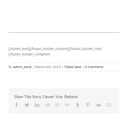
[/fusion_text][/fusion_builder_column][/fusion_builder_row]
[/fusion_builder_container]
By
admin_socce
|
febrero 6th, 2018
|
Fútbol base
|
0 Comments
Share This Story, Choose Your Platform!
Facebook
Twitter
LinkedIn
Reddit
Whatsapp
Google+
Tumblr
Pinterest
Vk
Email