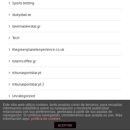
Sports betting
stukystad.se
tavernaokwstas.gr
Tech
thegreenplanetexperience.co.uk
totemcoffee.gr
tribunasportsbar.pt
tribunasportsbar.pt 2
Uncategorized
Este sitio web utiliza cookies, tanto propias como de terceros, para recopilar
uniquelyvancouvershow.com
información estadística sobre su navegación y mostrarle publicidad
relacionada con sus preferencias, generada a partir de sus pautas de
navegación. Si continúa navegando, consideramos que acepta su uso. Más
información aquí.
política de cookies
villagrigio46.gr
ACEPTAR