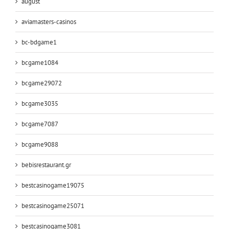
august
aviamasters-casinos
bc-bdgame1
bcgame1084
bcgame29072
bcgame3035
bcgame7087
bcgame9088
bebisrestaurant.gr
bestcasinogame19075
bestcasinogame25071
bestcasinogame3081