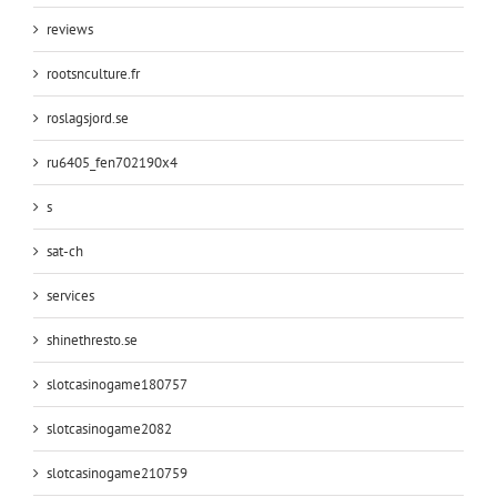
reviews
rootsnculture.fr
roslagsjord.se
ru6405_fen702190x4
s
sat-ch
services
shinethresto.se
slotcasinogame180757
slotcasinogame2082
slotcasinogame210759